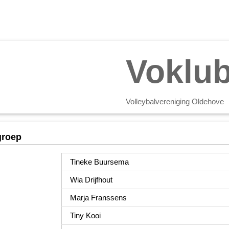
Voklub
Volleybalvereniging Oldehove
groep
Tineke Buursema
Wia Drijfhout
Marja Franssens
Tiny Kooi