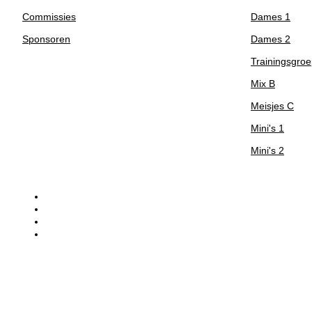
Commissies
Dames 1
Sponsoren
Dames 2
Trainingsgro
Mix B
Meisjes C
Mini's 1
Mini's 2