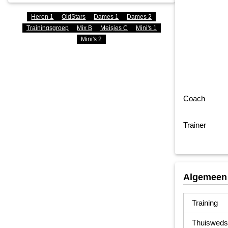
Heren 1
OldStars
Dames 1
Dames 2
Trainingsgroep
Mix B
Meisjes C
Mini's 1
Mini's 2
Coach
Trainer
Algemeen
Training
Thuiswedst