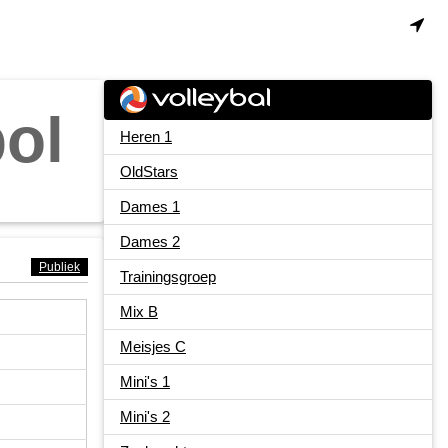
ol
Heren 1
OldStars
Dames 1
Dames 2
Publiek
Trainingsgroep
Mix B
Meisjes C
Mini's 1
Mini's 2