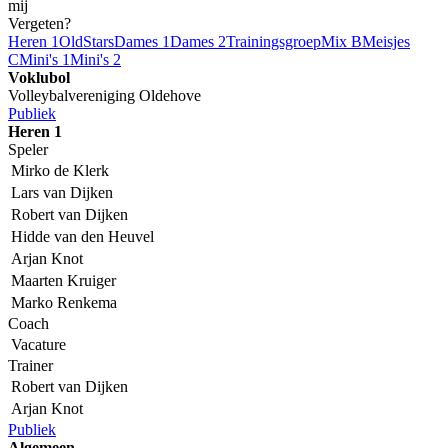
mij
Vergeten?
Heren 1
OldStars
Dames 1
Dames 2
Trainingsgroep
Mix B
Meisjes
C
Mini's 1
Mini's 2
Voklubol
Volleybalvereniging Oldehove
Publiek
Heren 1
Speler
Mirko de Klerk
Lars van Dijken
Robert van Dijken
Hidde van den Heuvel
Arjan Knot
Maarten Kruiger
Marko Renkema
Coach
Vacature
Trainer
Robert van Dijken
Arjan Knot
Publiek
Algemeen