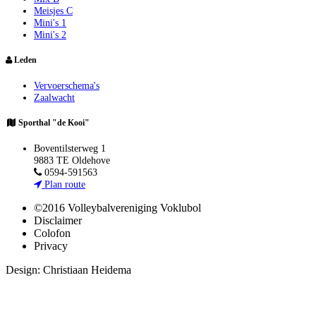
Meisjes C
Mini's 1
Mini's 2
Leden
Vervoerschema's
Zaalwacht
Sporthal "de Kooi"
Boventilsterweg 1
9883 TE Oldehove
0594-591563
Plan route
©2016 Volleybalvereniging Voklubol
Disclaimer
Colofon
Privacy
Design: Christiaan Heidema