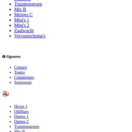
Trainingsgroep
Mix B
Meisjes C
Mini's 1
Mini's 2
Zaalwacht
Vervoerschema's
Algemeen
Contact
Teams
Commissies
Sponsoren
Heren 1
OldStars
Dames 1
Dames 2
Trainingsgroep
Mix B